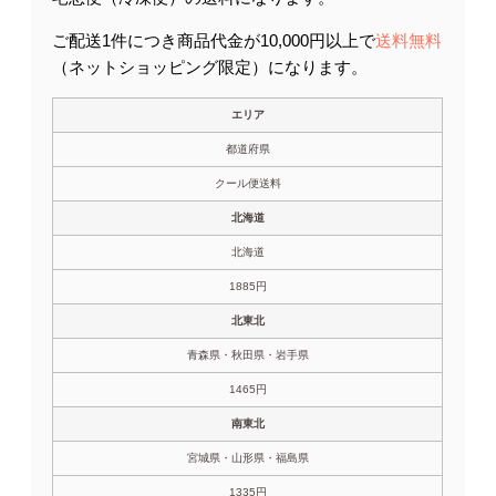
ご配送1件につき商品代金が10,000円以上で
送料無料
（ネットショッピング限定）になります。
エリア
都道府県
クール便送料
北海道
北海道
1885円
北東北
青森県・秋田県・岩手県
1465円
南東北
宮城県・山形県・福島県
1335円