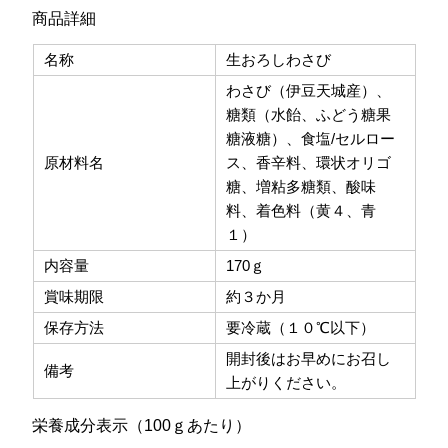
商品詳細
名称
生おろしわさび
わさび（伊豆天城産）、
糖類（水飴、ふどう糖果
糖液糖）、食塩/セルロー
原材料名
ス、香辛料、環状オリゴ
糖、増粘多糖類、酸味
料、着色料（黄４、青
１）
内容量
170ｇ
賞味期限
約３か月
保存方法
要冷蔵（１０℃以下）
開封後はお早めにお召し
備考
上がりください。
栄養成分表示（100ｇあたり）